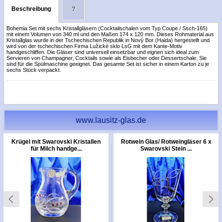
Beschreibung
?
Bohemia Set mit sechs Kristallgläsern (Cocktailschalen vom Typ Coupe / Ssch-165)
mit einem Volumen von 340 ml und den Maßen 174 x 120 mm. Dieses Rohmaterial aus
Kristallglas wurde in der Tschechischen Republik in Nový Bor (Haida) hergestellt und
wird von der tschechischen Firma Lužické sklo LsG mit dem Kante-Motiv
handgeschliffen. Die Gläser sind universell einsetzbar und eignen sich ideal zum
Servieren von Champagner, Cocktails sowie als Eisbecher oder Dessertschale. Sie
sind für die Spülmaschine geeignet. Das gesamte Set ist sicher in einem Karton zu je
sechs Stück verpackt.
www.lausitz-glas.de
Krügel mit Swarovski Kristallen
Rotwein Glas/ Rotweingläser 6 x
für Milch handge...
Swarovski Stein ...