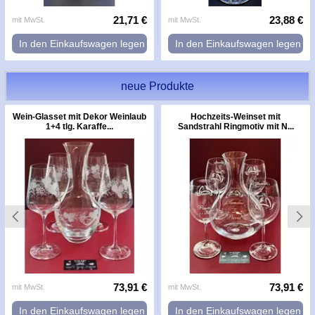
21,71 €
23,88 €
mit MwSt.
mit MwSt.
In den Einkaufswagen legen
In den Einkaufswagen legen
neue Produkte
Wein-Glasset mit Dekor Weinlaub
Hochzeits-Weinset mit
1+4 tlg. Karaffe...
Sandstrahl Ringmotiv mit N...
73,91 €
73,91 €
mit MwSt.
mit MwSt.
In den Einkaufswagen legen
In den Einkaufswagen legen