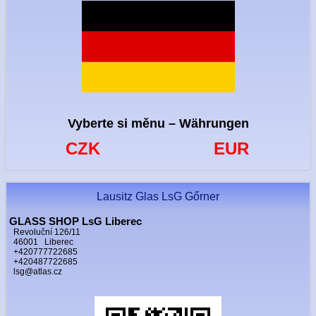
Vyberte si měnu – Währungen
CZK
EUR
Lausitz Glas LsG Gőrner
GLASS SHOP LsG Liberec
Revoluční 126/11
46001 Liberec
+420777722685
+420487722685
lsg@atlas.cz