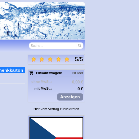
5
/
5
henkkarton
Einkaufswagen:
ist leer
ohne MwSt.:
0,00 €
mit MwSt.:
0 €
Anzeigen
Hier vom Vertrag zurücktreten