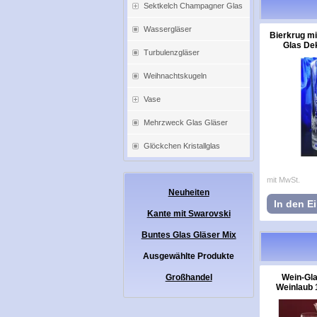
Sektkelch Champagner Glas
Wassergläser
Bierkrug m
Glas Dek
Turbulenzgläser
Weihnachtskugeln
Vase
Mehrzweck Glas Gläser
Glöckchen Kristallglas
mit MwSt.
Neuheiten
In den E
Kante mit Swarovski
Buntes Glas Gläser Mix
Ausgewählte Produkte
Wein-Gla
Großhandel
Weinlaub 1