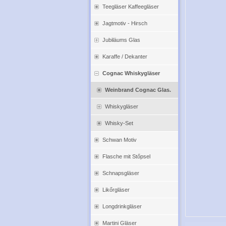
Teegläser Kaffeegläser
Jagtmotiv - Hirsch
Jubiläums Glas
Karaffe / Dekanter
Cognac Whiskygläser
Weinbrand Cognac Glas.
Whiskygläser
Whisky-Set
Schwan Motiv
Flasche mit Stőpsel
Schnapsgläser
Likőrgläser
Longdrinkgläser
Martini Gläser