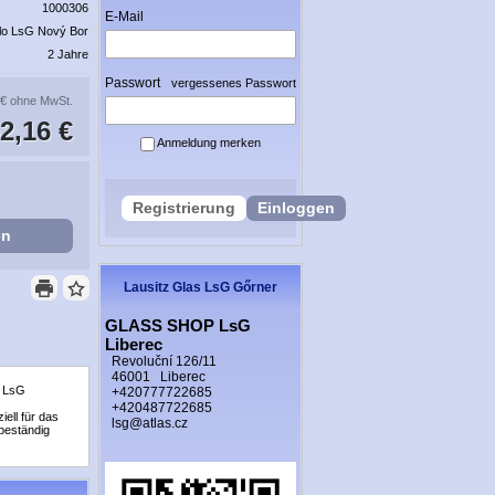
1000306
E-Mail
lo LsG Nový Bor
2 Jahre
Passwort
vergessenes Passwort
 €
ohne MwSt.
2,16 €
Anmeldung merken
Registrierung
Einloggen
en
Lausitz Glas LsG Gőrner
GLASS SHOP LsG
Liberec
Revoluční 126/11
46001 Liberec
s LsG
+420777722685
+420487722685
ell für das
lsg@atlas.cz
 beständig