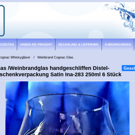
GSZEITEN
HABEN SIE FRAGEN?
BEZAHLUNG & LIEFERUNG
G-BEDINGUNGEN
ognac Whiskygläser
/
Weinbrand Cognac Glas.
as /Weinbrandglas handgeschliffen Distel-
Gesc
schenkverpackung Satin Ina-283 250ml 6 Stück