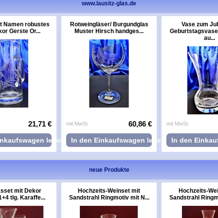
www.lausitz-glas.de
it Namen robustes
Rotweingläser/ Burgundglas
Vase zum Jub
or Gerste Or...
Muster Hirsch handges...
Geburtstagsvase
au...
21,71 €
60,86 €
mit MwSt.
mit MwSt.
inkaufswagen legen
In den Einkaufswagen legen
In den Einka
neue Produkte
sset mit Dekor
Hochzeits-Weinset mit
Hochzeits-Wei
+4 tlg. Karaffe...
Sandstrahl Ringmotiv mit N...
Sandstrahl Ringmo