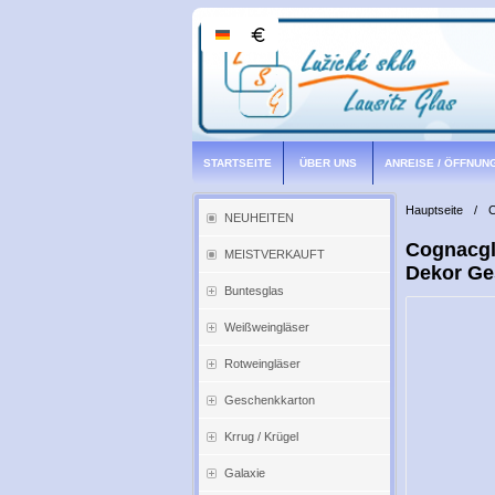
STARTSEITE
ÜBER UNS
ANREISE / ÖFFNUN
Hauptseite
/
C
NEUHEITEN
Cognacgl
MEISTVERKAUFT
Dekor Ge
Buntesglas
Weißweingläser
Rotweingläser
Geschenkkarton
Krrug / Krügel
Galaxie