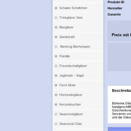
Produkt-ID
Schalen Schellchen
Hersteller
Garantie
Trinkgläser Sets
Biergläser
Preis mit
Sandstrahl
Bierkrug Bierhumpen
Pointille
Freundschaftgläser
Jagtmotiv - Vogel
Fisch Motiv
Beschreib
Hochzeitsgläser
Bohemia Gläse
Kerzenleuchter
handgeschliff
Geschenkverpa
Servieren vo
Swarovskigläser
und die Gläs
Swarovski Glas