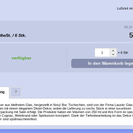
Lužické sk
43,10
5
 MwSt.
/ 6 Stk.
× 6 Stk.
verfügbar
In den Warenkorb leg
ung
?
r aus bleifreiem Glas, hergestellt in Nový Bor, Tschechien, sind von der Firma Lausitz Gla
en mit einem eleganten Distel-Dekor, wobei die Lieferung zu sechs Stück in einer luxuriösen
ckung mit Satin erfolgt. Die Produkte haben ein Volumen von 250 ml und ihre Form ist spezi
n Cognac, Weinbrand oder Spirituosen konzipiert. Dank der Tiefenbearbeitung ist das Dekor
er sind spülmaschinenfest.