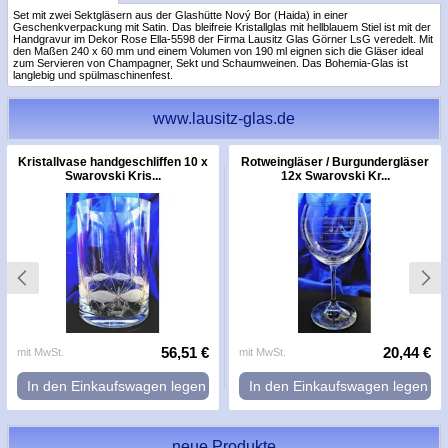
Set mit zwei Sektgläsern aus der Glashütte Nový Bor (Haida) in einer
Geschenkverpackung mit Satin. Das bleifreie Kristallglas mit hellblauem Stiel ist mit der
Handgravur im Dekor Rose Ella-5598 der Firma Lausitz Glas Görner LsG veredelt. Mit
den Maßen 240 x 60 mm und einem Volumen von 190 ml eignen sich die Gläser ideal
zum Servieren von Champagner, Sekt und Schaumweinen. Das Bohemia-Glas ist
langlebig und spülmaschinenfest.
www.lausitz-glas.de
Kristallvase handgeschliffen 10 x
Rotweingläser / Burgundergläser
Swarovski Kris...
12x Swarovski Kr...
56,51 €
20,44 €
mit MwSt.
mit MwSt.
In den Einkaufswagen legen
In den Einkaufswagen legen
neue Produkte