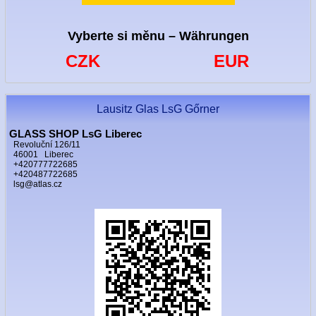
Vyberte si měnu – Währungen
CZK
EUR
Lausitz Glas LsG Gőrner
GLASS SHOP LsG Liberec
Revoluční 126/11
46001 Liberec
+420777722685
+420487722685
lsg@atlas.cz