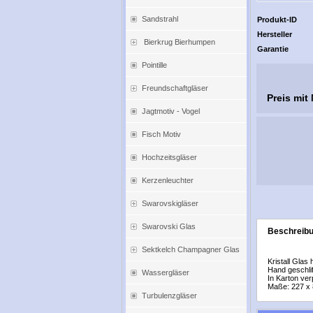
Sandstrahl
Produkt-ID
Hersteller
Bierkrug Bierhumpen
Garantie
Pointille
Freundschaftgläser
Preis mit
Jagtmotiv - Vogel
Fisch Motiv
Hochzeitsgläser
Kerzenleuchter
Swarovskigläser
Swarovski Glas
Beschreib
Sektkelch Champagner Glas
Kristall Glas
Hand geschli
Wassergläser
In Karton ver
Maße: 227 x
Turbulenzgläser