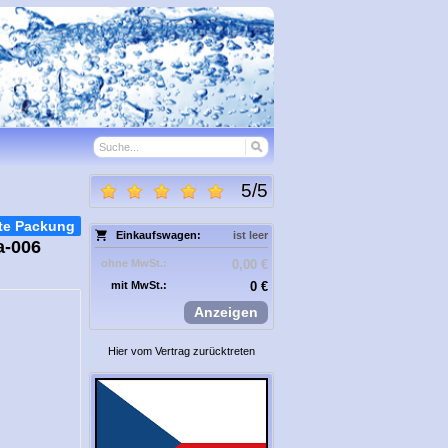
5
/
5
te Packung
Einkaufswagen:
ist leer
a-006
ohne MwSt.:
0,00 €
mit MwSt.:
0 €
Anzeigen
Hier vom Vertrag zurücktreten