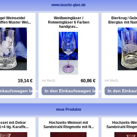
www.lausitz-glas.de
gel Weinseidel
Weißweingläser /
Bierkrug / Geb
ffen Muster Wei...
Rotweingläser 6 Farben
Bierglas mit Name
handgrav...
19,14 €
60,86 €
mit MwSt.
mit MwSt.
inkaufswagen legen
In den Einkaufswagen legen
In den Einka
neue Produkte
sset mit Dekor
Hochzeits-Weinset mit
Hochzeits-Wei
+4 tlg. Karaffe...
Sandstrahl Ringmotiv mit N...
Sandstrahl Ringmo