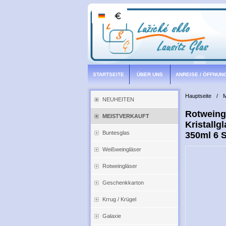
STARTSEITE
ÜBER UNS
ANREISE / ÖFFNUN
Hauptseite
/
NEUHEITEN
Rotweingl
MEISTVERKAUFT
Kristallg
Buntesglas
350ml 6 
Weißweingläser
Rotweingläser
Geschenkkarton
Krrug / Krügel
Galaxie