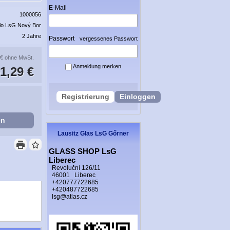
E-Mail
1000056
lo LsG Nový Bor
2 Jahre
Passwort
vergessenes Passwort
 €
ohne MwSt.
Anmeldung merken
1,29 €
Registrierung
Einloggen
en
Lausitz Glas LsG Gőrner
GLASS SHOP LsG
Liberec
Revoluční 126/11
46001 Liberec
+420777722685
+420487722685
lsg@atlas.cz