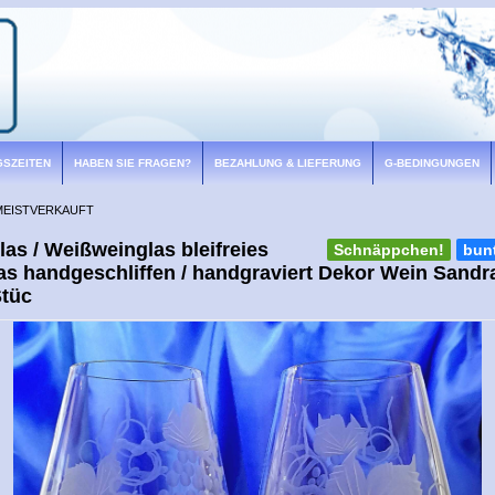
GSZEITEN
HABEN SIE FRAGEN?
BEZAHLUNG & LIEFERUNG
G-BEDINGUNGEN
MEISTVERKAUFT
as / Weißweinglas bleifreies
Schnäppchen!
bun
las handgeschliffen / handgraviert Dekor Wein Sandr
Stüc