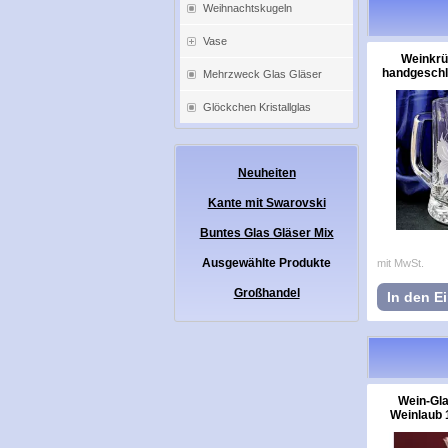
Weihnachtskugeln
Vase
Weinkrü
handgeschli
Mehrzweck Glas Gläser
Glöckchen Kristallglas
Neuheiten
Kante mit Swarovski
Buntes Glas Gläser Mix
Ausgewählte Produkte
mit MwSt.
Großhandel
In den E
Wein-Gla
Weinlaub 1