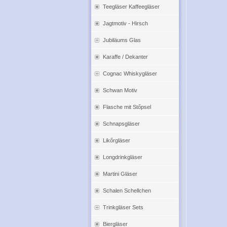
Teegläser Kaffeegläser
Jagtmotiv - Hirsch
Jubiläums Glas
Karaffe / Dekanter
Cognac Whiskygläser
Schwan Motiv
Flasche mit Stőpsel
Schnapsgläser
Likőrgläser
Longdrinkgläser
Martini Gläser
Schalen Schellchen
Trinkgläser Sets
Biergläser