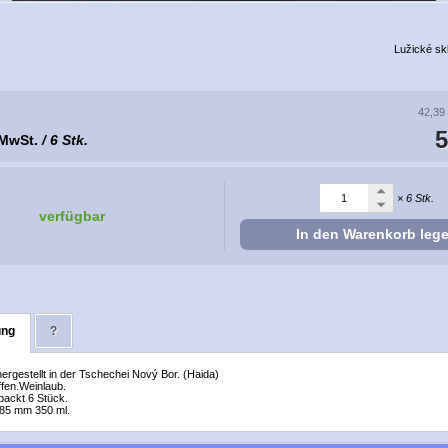
Lužické sk
42,39
5
 MwSt.
/ 6 Stk.
× 6 Stk.
verfügbar
In den Warenkorb leg
ung
?
 hergestellt in der Tschechei Nový Bor. (Haida)
ffen.Weinlaub.
packt 6 Stück.
 85 mm 350 ml.