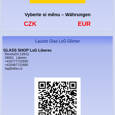
Vyberte si měnu – Währungen
CZK
EUR
Lausitz Glas LsG Gőrner
GLASS SHOP LsG Liberec
Revoluční 126/11
46001 Liberec
+420777722685
+420487722685
lsg@atlas.cz