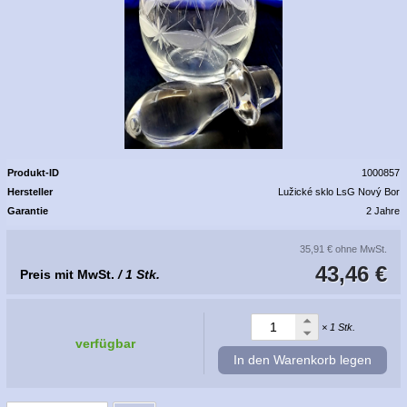
Produkt-ID
1000857
Hersteller
Lužické sklo LsG Nový Bor
Garantie
2 Jahre
35,91 €
ohne MwSt.
43,46 €
Preis mit MwSt.
/ 1 Stk.
× 1 Stk.
verfügbar
In den Warenkorb legen