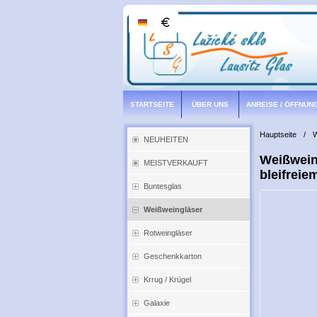
STARTSEITE
ÜBER UNS
ANREISE / ÖFFNUN
Hauptseite
/
W
NEUHEITEN
Weißwein
MEISTVERKAUFT
bleifreie
Buntesglas
Weißweingläser
Rotweingläser
Geschenkkarton
Krrug / Krügel
Galaxie