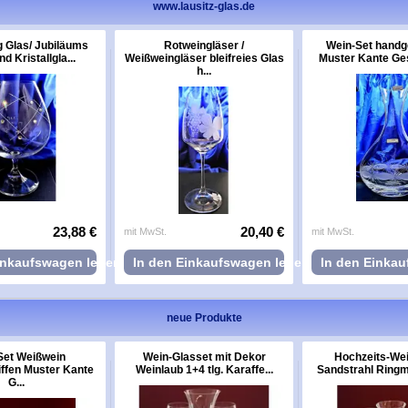
www.lausitz-glas.de
 Glas/ Jubiläums
Rotweingläser /
Wein-Set handg
d Kristallgla...
Weißweingläser bleifreies Glas
Muster Kante Ge
h...
23,88 €
20,40 €
mit MwSt.
mit MwSt.
inkaufswagen legen
In den Einkaufswagen legen
In den Einka
neue Produkte
Set Weißwein
Wein-Glasset mit Dekor
Hochzeits-Wei
ffen Muster Kante
Weinlaub 1+4 tlg. Karaffe...
Sandstrahl Ringmo
G...