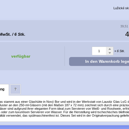
Lužické sk
39,51
4
 MwSt.
/ 6 Stk.
× 6 Stk.
verfügbar
In den Warenkorb leg
ung
?
las stammt aus einer Glashütte in Nový Bor und wird in der Werkstatt von Lausitz Glas LsG 
Muster an den 250-ml-Gläsern (mit den Maßen 187 x 72 mm) zeichnet sich durch eine präzi
läser sind aufgrund ihrer eleganten Form ideal zum Servieren von Weiß- und Roséwein, erfr
 oder zum luxuriösen Servieren von Wasser. Für die Herstellung wird tschechisches bleifrei
ität verwendet, das spülmaschinenfest ist. Dieses Set wird in der Originalverpackung geliefe