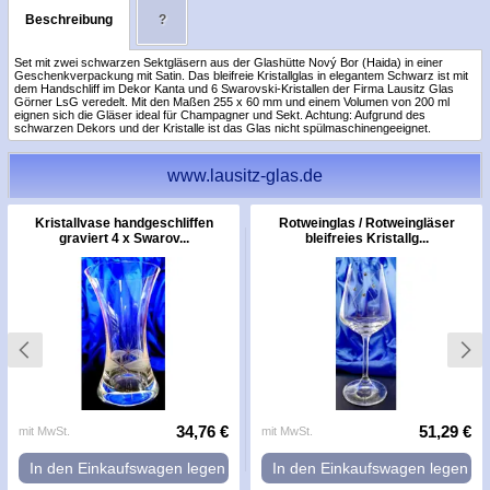
Beschreibung
?
Set mit zwei schwarzen Sektgläsern aus der Glashütte Nový Bor (Haida) in einer
Geschenkverpackung mit Satin. Das bleifreie Kristallglas in elegantem Schwarz ist mit
dem Handschliff im Dekor Kanta und 6 Swarovski-Kristallen der Firma Lausitz Glas
Görner LsG veredelt. Mit den Maßen 255 x 60 mm und einem Volumen von 200 ml
eignen sich die Gläser ideal für Champagner und Sekt. Achtung: Aufgrund des
schwarzen Dekors und der Kristalle ist das Glas nicht spülmaschinengeeignet.
www.lausitz-glas.de
Kristallvase handgeschliffen
Rotweinglas / Rotweingläser
graviert 4 x Swarov...
bleifreies Kristallg...
34,76 €
51,29 €
mit MwSt.
mit MwSt.
In den Einkaufswagen legen
In den Einkaufswagen legen