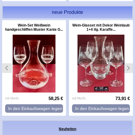
neue Produkte
Wein-Set Weißwein
Wein-Glasset mit Dekor Weinlaub
handgeschliffen Muster Kante G...
1+4 tlg. Karaffe...
58,25 €
73,91 €
mit MwSt.
mit MwSt.
In den Einkaufswagen legen
In den Einkaufswagen legen
Neuheiten