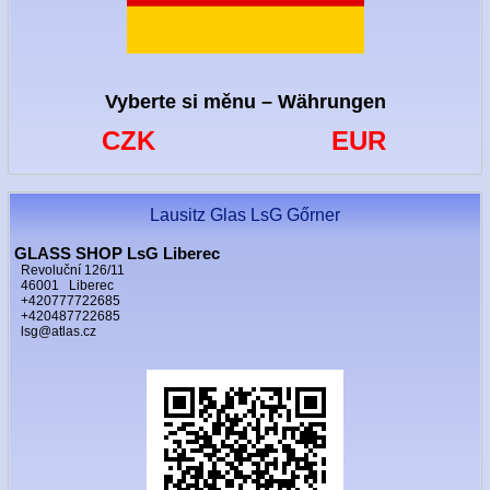
Vyberte si měnu – Währungen
CZK
EUR
Lausitz Glas LsG Gőrner
GLASS SHOP LsG Liberec
Revoluční 126/11
46001 Liberec
+420777722685
+420487722685
lsg@atlas.cz