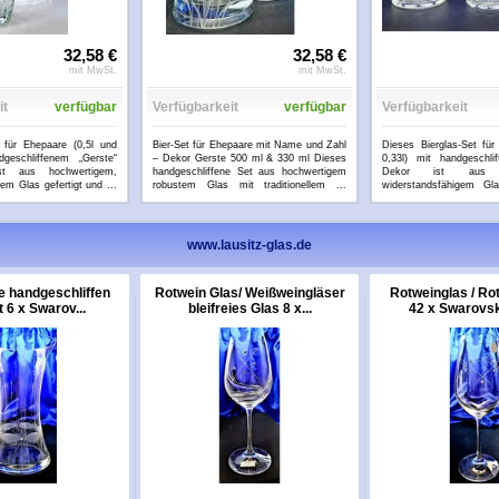
32,58 €
32,58 €
mit MwSt.
mit MwSt.
it
verfügbar
Verfügbarkeit
verfügbar
Verfügbarkeit
 für Ehepaare (0,5l und
Bier-Set für Ehepaare mit Name und Zahl
Dieses Bierglas-Set für
dgeschliffenem „Gerste“
– Dekor Gerste 500 ml & 330 ml Dieses
0,33l) mit handgeschli
ist aus hochwertigem,
handgeschliffene Set aus hochwertigem
Dekor ist aus ho
em Glas gefertigt und ...
robustem Glas mit traditionellem ...
widerstandsfähigem Gla
...mehr
wurde ...
...mehr
www.lausitz-glas.de
se handgeschliffen
Rotwein Glas/ Weißweingläser
Rotweinglas / Ro
t 6 x Swarov...
bleifreies Glas 8 x...
42 x Swarovski