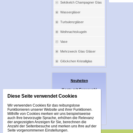
Sektkelch Champagner Glas
Wassergläser
Turbulenzgläser
Weihnachtskugeln
Vase
Mehrzweck Glas Gläser
Glöckchen Kristallglas
Neuheiten
Kante mit Swarovski
Diese Seite verwendet Cookies
Buntes Glas Gläser Mix
Wir verwenden Cookies für das reibungslose
Ausgewählte Produkte
Funktionieren unserer Website und ihrer Funktionen.
Mithilfe von Cookies merken wir uns beispielsweise
Großhandel
auch Ihre bevorzugte Sprache, erhöhen die Relevanz
der angezeigten Anzeigen für Sie, berechnen die
Anzahl der Seitenbesuche und merken uns Ihre auf der
Seite vorgenommenen Einstellungen.