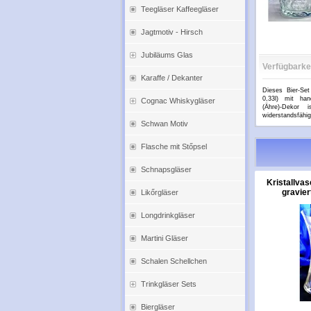
Teegläser Kaffeegläser
Jagtmotiv - Hirsch
Jubiläums Glas
Verfügbarke
Karaffe / Dekanter
Dieses Bier-Set
0,33l) mit han
Cognac Whiskygläser
(Ähre)-Dekor 
widerstandsfähig
Schwan Motiv
...mehr
Flasche mit Stőpsel
Schnapsgläser
Kristallva
gravier
Likőrgläser
Longdrinkgläser
Martini Gläser
Schalen Schellchen
Trinkgläser Sets
Biergläser