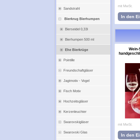
mit MwSt.
Sandstrahl
In den E
Bierkrug Bierhumpen
Bierseidel 0,33l
Bierhumpen 500 ml
Wein-
Ehe Bierkrüge
handgeschli
Pointille
Freundschaftgläser
Jagtmotiv - Vogel
Fisch Motiv
Hochzeitsgläser
Kerzenleuchter
Swarovskigläser
mit MwSt.
Swarovski Glas
In den E