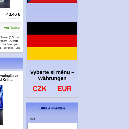
43,46 €
mit MwSt.
verfügbar
 Paare (0,5l und
ffenem „Gerste“-
chwertigem,
s gefertigt und
Vyberte si měnu –
tweingläser
Whiskyglas / Whiskygläser
Sektgläser blau bleifr
Währungen
 Krist...
geschliffen Dekor Rose...
Kristallglas handgesc
CZK
EUR
Bitte Anmelden
E-Mail