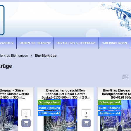
GSZEITEN
HABEN SIE FRAGEN?
BEZAHLUNG & LIEFERUNG
G-BEDINGUNGEN
ierkrug Bierhumpen
/
Ehe Bierkrüge
krüge
Ehepaar - Gläser
Bierglas handgeschliffen
Bier Glas Ehepaar 
ffen Muster Gerste
Ehepaar-Set Dekor Gerste
handgeschliffen M
8 500ml 330ml...
Joska3-6138 500ml/ 330ml 2 S...
BG-6128 650m
Schnäppchen!
Schnäppchen!
bunte Packung
bunte Packung
Jubiläumszahl
Jubiläumszahl