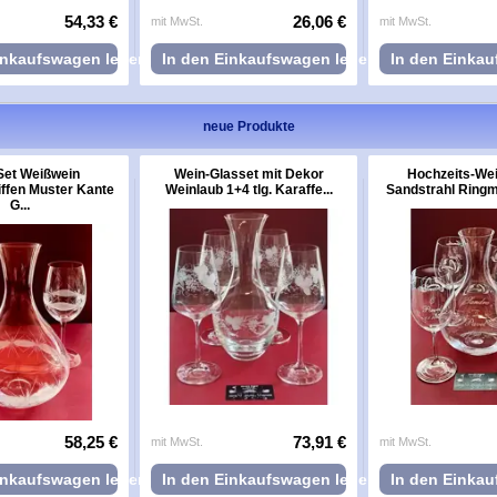
54,33 €
26,06 €
mit MwSt.
mit MwSt.
inkaufswagen legen
In den Einkaufswagen legen
In den Einka
neue Produkte
Set Weißwein
Wein-Glasset mit Dekor
Hochzeits-Wei
ffen Muster Kante
Weinlaub 1+4 tlg. Karaffe...
Sandstrahl Ringmo
G...
58,25 €
73,91 €
mit MwSt.
mit MwSt.
inkaufswagen legen
In den Einkaufswagen legen
In den Einka