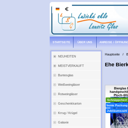
STARTSEITE
ÜBER UNS
ANREISE / ÖFFNUN
Hauptseite
/
B
NEUHEITEN
Ehe Bier
MEISTVERKAUFT
Buntesglas
Weißweingläser
Bierglas 
handgeschli
Rotweingläser
Ploch-602
Schnäppchen!
Geschenkkarton
bunte Packung
Jubiläumszahl
Krrug / Krügel
Galaxie