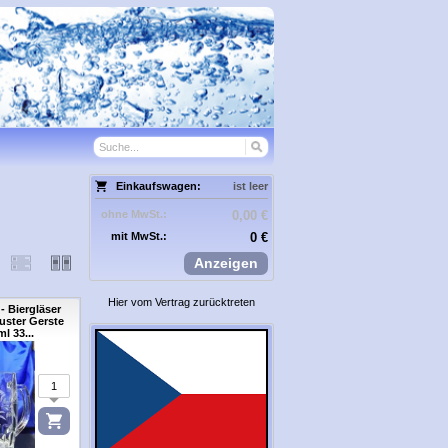
Einkaufswagen:
ist leer
ohne MwSt.:
0,00 €
mit MwSt.:
0 €
Anzeigen
Hier vom Vertrag zurücktreten
- Biergläser
uster Gerste
l 33...