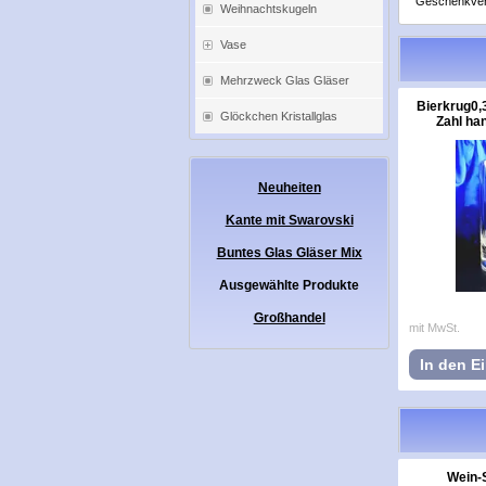
Geschenkverp
Weihnachtskugeln
Vase
Mehrzweck Glas Gläser
Bierkrug0,
Glöckchen Kristallglas
Zahl han
Neuheiten
Kante mit Swarovski
Buntes Glas Gläser Mix
Ausgewählte Produkte
Großhandel
mit MwSt.
In den E
Wein-