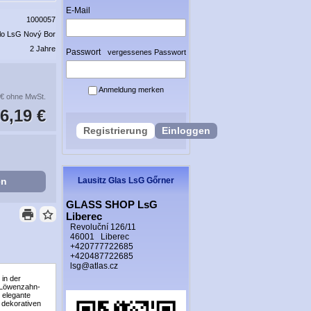
E-Mail
1000057
lo LsG Nový Bor
2 Jahre
Passwort
vergessenes Passwort
Anmeldung merken
 €
ohne MwSt.
6,19 €
Registrierung
Einloggen
en
Lausitz Glas LsG Gőrner
GLASS SHOP LsG
Liberec
Revoluční 126/11
46001 Liberec
+420777722685
+420487722685
lsg@atlas.cz
in der
n Löwenzahn-
s elegante
 dekorativen