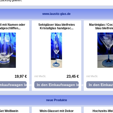
ackung geliefert.
www.lausitz-glas.de
3l mit Namen oder
Sektgläser blau bleifreies
Martiniglas / Coc
dgeschliffen...
Kristallglas handgesc...
blau bleifrei
19,97 €
23,45 €
mit MwSt.
mit MwSt.
inkaufswagen legen
In den Einkaufswagen legen
In den Einka
neue Produkte
Set Weißwein
Wein-Glasset mit Dekor
Hochzeits-Wei