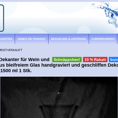
GSZEITEN
HABEN SIE FRAGEN?
BEZAHLUNG & LIEFERUNG
G-BEDINGUNGEN
MEISTVERKAUFT
 Dekanter für Wein und
Schnäppchen!
10 % Rabatt
bun
s bleifreiem Glas handgraviert und geschliffen Dek
1500 ml 1 Stk.