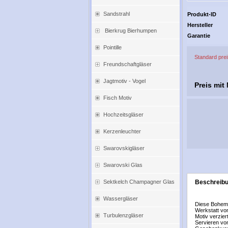
Sandstrahl
Produkt-ID
Hersteller
Bierkrug Bierhumpen
Garantie
Pointille
Standard pre
Freundschaftgläser
Jagtmotiv - Vogel
Preis mit
Fisch Motiv
Hochzeitsgläser
Kerzenleuchter
Swarovskigläser
Swarovski Glas
Beschreib
Sektkelch Champagner Glas
Wassergläser
Diese Bohemi
Werkstatt von
Turbulenzgläser
Motiv verzier
Servieren vo