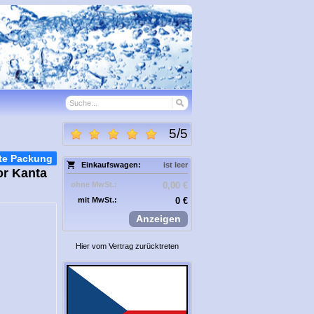
5
/
5
te Packung
Einkaufswagen:
ist leer
or Kanta
ohne MwSt.:
0,00 €
mit MwSt.:
0 €
Anzeigen
Hier vom Vertrag zurücktreten