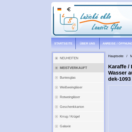
STARTSEITE
ÜBER UNS
ANREISE / ÖFFNUN
Hauptseite
/
NEUHEITEN
Karaffe /
MEISTVERKAUFT
Wasser au
Buntesglas
dek-1093 
Weißweingläser
Rotweingläser
Geschenkkarton
Krrug / Krügel
Galaxie