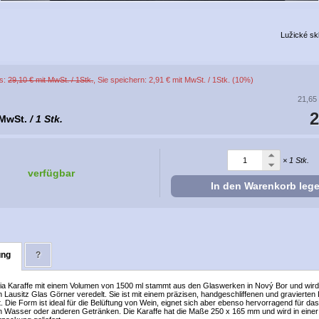
Lužické sk
is:
29,10 € mit MwSt. / 1Stk.
, Sie speichern: 2,91 € mit MwSt. / 1Stk. (10%)
21,65
2
 MwSt.
/ 1 Stk.
× 1 Stk.
verfügbar
In den Warenkorb leg
ung
?
a Karaffe mit einem Volumen von 1500 ml stammt aus den Glaswerken in Nový Bor und wird 
 Lausitz Glas Görner veredelt. Sie ist mit einem präzisen, handgeschliffenen und gravierte
t. Die Form ist ideal für die Belüftung von Wein, eignet sich aber ebenso hervorragend für da
n Wasser oder anderen Getränken. Die Karaffe hat die Maße 250 x 165 mm und wird in einer