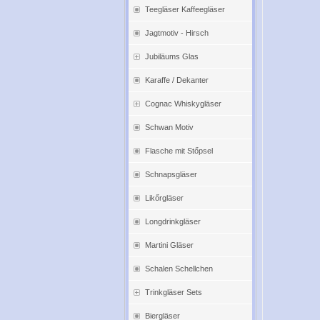
Teegläser Kaffeegläser
Jagtmotiv - Hirsch
Jubiläums Glas
Karaffe / Dekanter
Cognac Whiskygläser
Schwan Motiv
Flasche mit Stőpsel
Schnapsgläser
Likőrgläser
Longdrinkgläser
Martini Gläser
Schalen Schellchen
Trinkgläser Sets
Biergläser