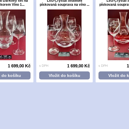
l Dárkový set na
LsG-Crystal Svatební
LsG-Crystal 
ekorem Víno 1...
pískovaná souprava na víno ...
pískovaná souprava
1 699,00 Kč
1 699,00 Kč
1
s DPH
s DPH
t do košíku
Vložit do košíku
Vložit do 