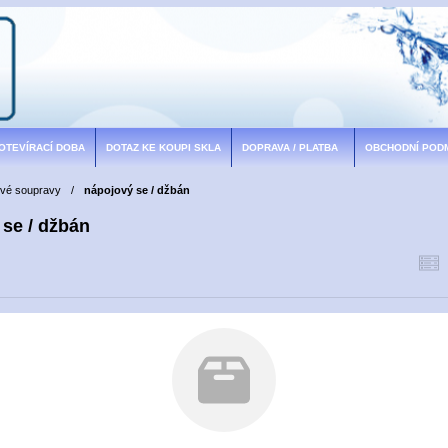
 OTEVÍRACÍ DOBA
DOTAZ KE KOUPI SKLA
DOPRAVA / PLATBA
OBCHODNÍ POD
ové soupravy
/
nápojový se / džbán
 se / džbán