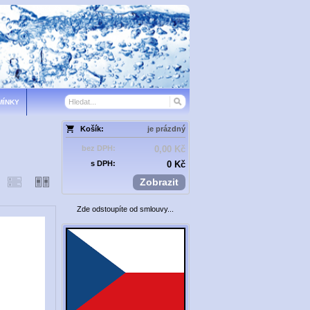
MÍNKY
Košík:
je prázdný
bez DPH:
0,00 Kč
s DPH:
0 Kč
Zobrazit
Zde odstoupíte od smlouvy...