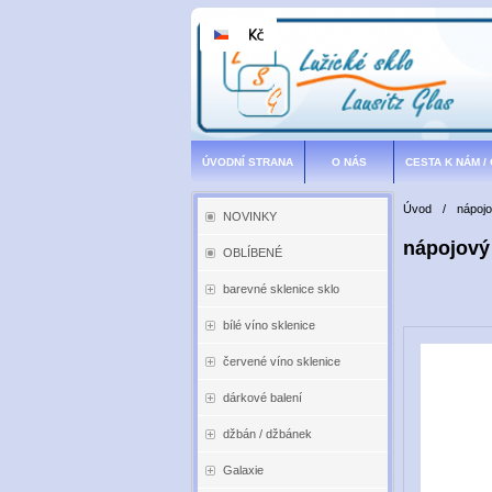
ÚVODNÍ STRANA
O NÁS
CESTA K NÁM /
Úvod
/
nápoj
NOVINKY
nápojový
OBLÍBENÉ
barevné sklenice sklo
bílé víno sklenice
červené víno sklenice
dárkové balení
džbán / džbánek
Galaxie