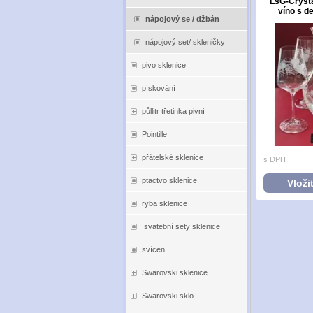
LsG-Crysta
víno s d
nápojový se / džbán
nápojový set/ skleničky
pivo sklenice
pískování
půllitr třetinka pivní
Pointille
přátelské sklenice
s DPH
ptactvo sklenice
Vloži
ryba sklenice
svatební sety sklenice
svícen
Swarovski sklenice
Swarovski sklo