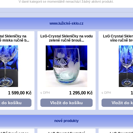
V dané kategorii se momentálně nenachází žádný aktivní produkt.
www.lužické-sklo.cz
al Skleničky na
LsG-Crystal Skleničky na vodu
LsG Crystal Sklen
miska ručně b...
zelené ručně brouš...
víno ručně br
1 599,00 Kč
1 295,00 Kč
1
s DPH
s DPH
t do košíku
Vložit do košíku
Vložit do 
nové produkty