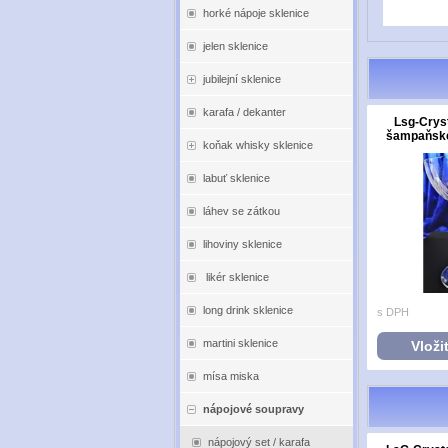
horké nápoje sklenice
jelen sklenice
jubilejní sklenice
karafa / dekanter
Lsg-Cryst
šampaňské 
koňak whisky sklenice
labuť sklenice
láhev se zátkou
lihoviny sklenice
likér sklenice
long drink sklenice
s DPH
martini sklenice
Vloži
mísa miska
nápojové soupravy
nápojový set / karafa