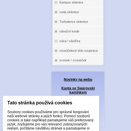
šampus sklenice
voda sklenice
Turbulence sklenice
vánoční koule
váza / vázička
víceúčelové sklo souprava
zvonek / zvoneček
Novinky na webu
Kanta se Swarovski
kamínkem
MIX barevných sklenic
Tato stránka používá cookies
Zajímavé produkty
Soubory cookies používáme pro správné fungování
naší webové stránky a jejích funkcí. Pomocí souborů
Velkoobchod
cookies si také například pamatujeme váš preferovaný
jazyk, zvyšujeme pro vás relevanci zobrazovaných
reklam, počítáme návštěvu stránek a pamatujeme si