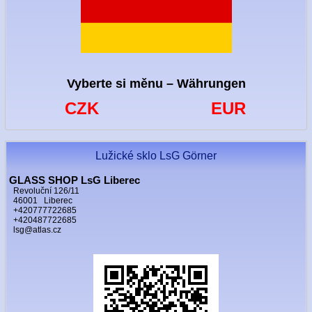
Vyberte si měnu – Währungen
CZK
EUR
Lužické sklo LsG Görner
GLASS SHOP LsG Liberec
Revoluční 126/11
46001 Liberec
+420777722685
+420487722685
lsg@atlas.cz