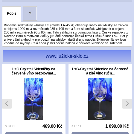
Popis
?
Bohemia sedmidílný whisky set (model LA-4504) obsahuje láhev na whisky se zátkou
o objemu 1000 ml a rozměrech 235 x 105 mm a šest skleniček whiskovek o objemu
280 ml a rozměrech 90 x 80 mm. Tato základní surovina pochází z České republiky z
Nového Boru a motivem vločky ji ručně dekoruje česká firma Lužické sklo LsG. Set je
univerzální a vhodný pro použití na whisky i další druhy nápojů. Sklenice i láhev jsou
vhodné do myčky. Celá sada je bezpečně balena v dárkové krabičce se saténem.
www.lužické-sklo.cz
LsG Crystal Skleničky na
LsG-Crystal Sklenice na červené
červené víno bezolovnat...
a bílé víno ručn...
469,00 Kč
1 099,00 Kč
s DPH
s DPH