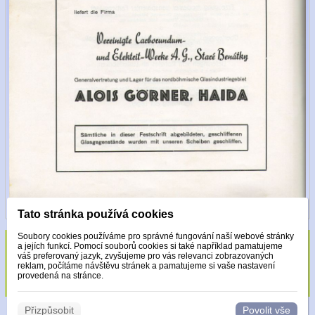
Tato stránka používá cookies
Soubory cookies používáme pro správné fungování naší webové stránky
a jejích funkcí. Pomocí souborů cookies si také například pamatujeme
Sklo zdobeno pouze krystaly Made with
váš preferovaný jazyk, zvyšujeme pro vás relevanci zobrazovaných
reklam, počítáme návštěvu stránek a pamatujeme si vaše nastavení
Swarovski.
provedená na stránce.
Přizpůsobit
Povolit vše