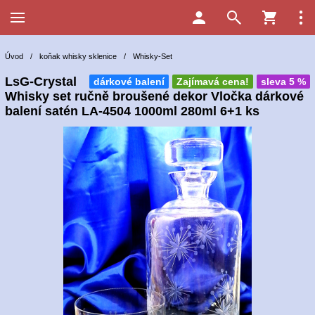
Úvod
/
koňak whisky sklenice
/
Whisky-Set
LsG-Crystal
dárkové balení
Zajímavá cena!
sleva 5 %
Whisky set ručně broušené dekor Vločka dárkové
balení satén LA-4504 1000ml 280ml 6+1 ks