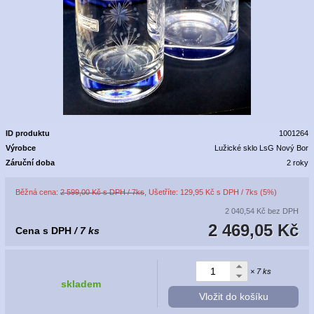
ID produktu
1001264
Výrobce
Lužické sklo LsG Nový Bor
Záruční doba
2 roky
Běžná cena:
2 599,00 Kč s DPH / 7ks
, Ušetříte: 129,95 Kč s DPH / 7ks (5%)
2 040,54 Kč
bez DPH
2 469,05 Kč
Cena s DPH
/ 7 ks
× 7 ks
skladem
Vložit do košíku