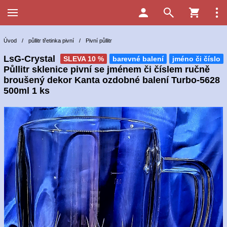
Úvod
/
půllitr třetinka pivní
/
Pivní půllitr
LsG-Crystal
SLEVA 10 %
barevné balení
jméno či číslo
Půllitr sklenice pivní se jménem či číslem ručně
broušený dekor Kanta ozdobné balení Turbo-5628
500ml 1 ks