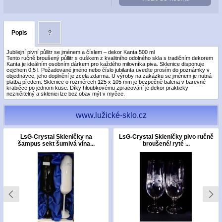
Popis
?
Jubilejní pivní půllitr se jménem a číslem – dekor Kanta 500 ml
Tento ručně broušený půllitr s ouškem z kvalitního odolného skla s tradičním dekorem
Kanta je ideálním osobním dárkem pro každého milovníka piva. Sklenice disponuje
cejchem 0,5 l. Požadované jméno nebo číslo jubilanta uveďte prosím do poznámky v
objednávce, jeho doplnění je zcela zdarma. U výroby na zakázku se jménem je nutná
platba předem. Sklenice o rozměrech 125 x 105 mm je bezpečně balena v barevné
krabičce po jednom kuse. Díky hloubkovému zpracování je dekor prakticky
nezničitelný a sklenici lze bez obav mýt v myčce.
www.lužické-sklo.cz
LsG-Crystal Skleničky na
LsG-Crystal Skleničky pivo ručně
šampus sekt šumivá vína...
broušené/ ryté ...