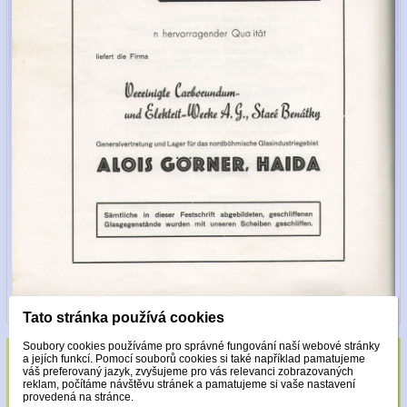
Tato stránka používá cookies
Soubory cookies používáme pro správné fungování naší webové stránky
a jejích funkcí. Pomocí souborů cookies si také například pamatujeme
Sklo zdobeno pouze krystaly Made with
váš preferovaný jazyk, zvyšujeme pro vás relevanci zobrazovaných
reklam, počítáme návštěvu stránek a pamatujeme si vaše nastavení
Swarovski.
provedená na stránce.