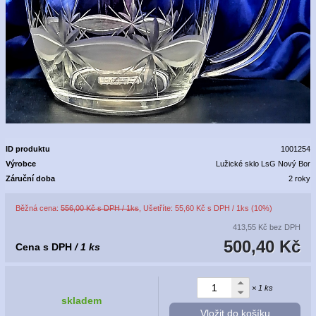
ID produktu
1001254
Výrobce
Lužické sklo LsG Nový Bor
Záruční doba
2 roky
Běžná cena:
556,00 Kč s DPH / 1ks
, Ušetříte: 55,60 Kč s DPH / 1ks (10%)
413,55 Kč
bez DPH
500,40 Kč
Cena s DPH
/ 1 ks
× 1 ks
skladem
Vložit do košíku