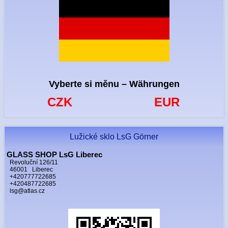
Vyberte si měnu – Währungen
CZK
EUR
Lužické sklo LsG Görner
GLASS SHOP LsG Liberec
Revoluční 126/11
46001 Liberec
+420777722685
+420487722685
lsg@atlas.cz