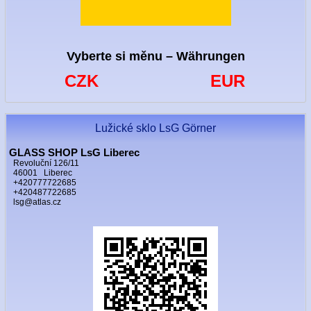
Vyberte si měnu – Währungen
CZK
EUR
Lužické sklo LsG Görner
GLASS SHOP LsG Liberec
Revoluční 126/11
46001 Liberec
+420777722685
+420487722685
lsg@atlas.cz