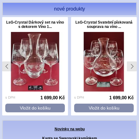
nové produkty
LsG-Crystal Dárkový set na víno
LsG-Crystal Svatební pískovaná
s dekorem Víno 1...
souprava na víno ...
1 699,00 Kč
1 699,00 Kč
s DPH
s DPH
Vložit do košíku
Vložit do košíku
Novinky na webu
Kanta se Swarovski kamínkem