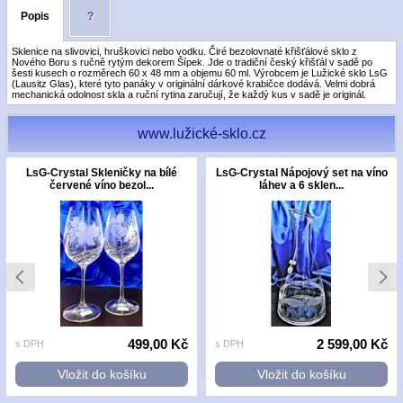
Popis
?
Sklenice na slivovici, hruškovici nebo vodku. Čiré bezolovnaté křišťálové sklo z
Nového Boru s ručně rytým dekorem Šípek. Jde o tradiční český křišťál v sadě po
šesti kusech o rozměrech 60 x 48 mm a objemu 60 ml. Výrobcem je Lužické sklo LsG
(Lausitz Glas), které tyto panáky v originální dárkové krabičce dodává. Velmi dobrá
mechanická odolnost skla a ruční rytina zaručují, že každý kus v sadě je originál.
www.lužické-sklo.cz
LsG-Crystal Skleničky na bílé
LsG-Crystal Nápojový set na víno
červené víno bezol...
láhev a 6 sklen...
499,00 Kč
2 599,00 Kč
s DPH
s DPH
Vložit do košíku
Vložit do košíku