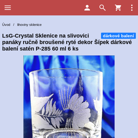
Úvod
/
lihoviny sklenice
LsG-Crystal Sklenice na slivovici
dárkové balení
panáky ručně broušené ryté dekor Šípek dárkové
balení satén P-285 60 ml 6 ks