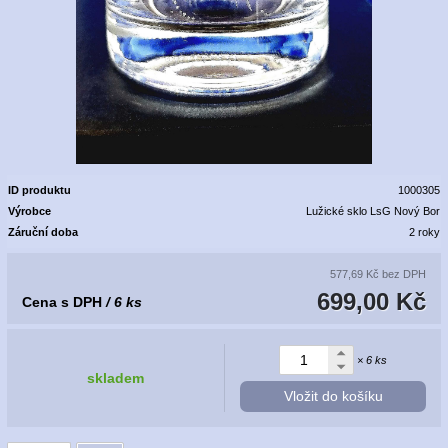
ID produktu
1000305
Výrobce
Lužické sklo LsG Nový Bor
Záruční doba
2 roky
577,69 Kč
bez DPH
699,00 Kč
Cena s DPH
/ 6 ks
× 6 ks
skladem
Vložit do košíku