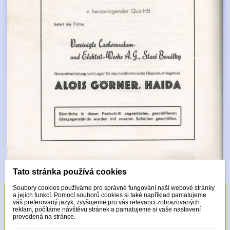
Tato stránka používá cookies
Soubory cookies používáme pro správné fungování naší webové stránky
a jejích funkcí. Pomocí souborů cookies si také například pamatujeme
Sklo zdobeno pouze krystaly Made with
váš preferovaný jazyk, zvyšujeme pro vás relevanci zobrazovaných
reklam, počítáme návštěvu stránek a pamatujeme si vaše nastavení
Swarovski.
provedená na stránce.