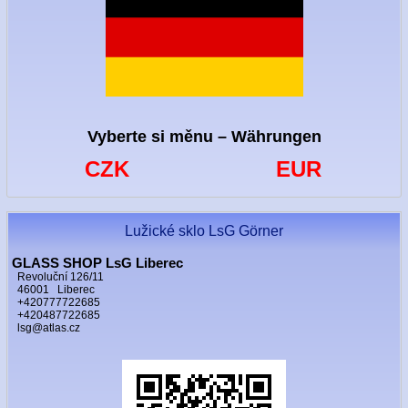
Vyberte si měnu – Währungen
CZK
EUR
Lužické sklo LsG Görner
GLASS SHOP LsG Liberec
Revoluční 126/11
46001 Liberec
+420777722685
+420487722685
lsg@atlas.cz