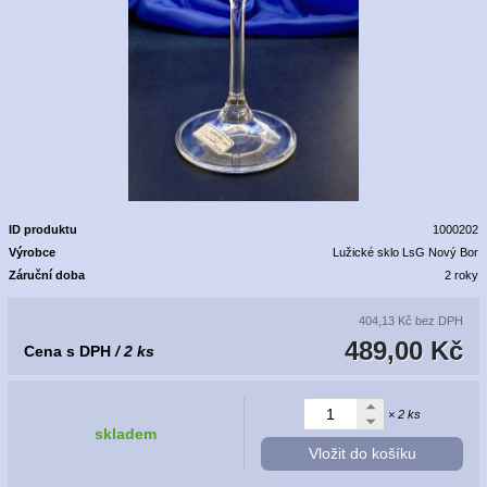
ID produktu
1000202
Výrobce
Lužické sklo LsG Nový Bor
Záruční doba
2 roky
404,13 Kč
bez DPH
489,00 Kč
Cena s DPH
/ 2 ks
× 2 ks
skladem
Vložit do košíku