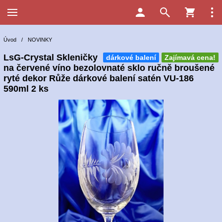
Úvod
/
NOVINKY
LsG-Crystal Skleničky
dárkové balení
Zajímavá cena!
na červené víno bezolovnaté sklo ručně broušené
ryté dekor Růže dárkové balení satén VU-186
590ml 2 ks