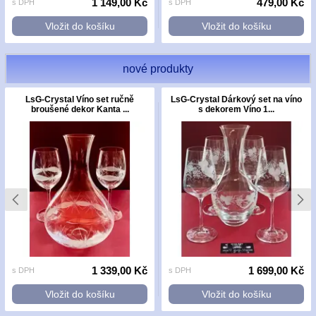
1 149,00 Kč
479,00 Kč
s DPH
s DPH
Vložit do košíku
Vložit do košíku
nové produkty
LsG-Crystal Víno set ručně
LsG-Crystal Dárkový set na víno
broušené dekor Kanta ...
s dekorem Víno 1...
1 339,00 Kč
1 699,00 Kč
s DPH
s DPH
Vložit do košíku
Vložit do košíku