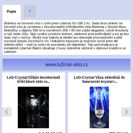
Popis
?
Sklenice na červené víno s rytím jmen zdarma VU-186 2 ks. Sada dvou sklenic na
červené víno je vyrobena z bezolovnatého křišťálového skla Bohemia v Novém Boru.
Skleničky o objemu 590 ml a rozměrech 208 × 85 mm zdobí elegantní, ručně broušený
a rytý motiv růže. Sklo vyniká vysokým leskem, odolností proti poškrábání a lze jej bez
obav mýt v myčce. Široký tvar kalichu je ideální pro dokonalé provzdušnění a plné
rozvinutí buketu červených vín. Unikátním bonusem je možnost vyrytí jmen dle
Vašeho přání – stačí je uvést do poznámky při objednání. Tato personalizace je
kompletně zdarma! Balení obsahuje 2 kusy skleniček uložené v dárkové krabičce se
saténem
www.lužické-sklo.cz
LsG-Crystal Džbán bezolovnaté
LsG-Crystal Váza skleněná 4x
křišťálové sklo ru...
Swarovski krystal r...