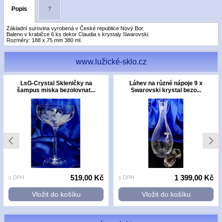
Popis
?
Základní surovina vyrobená v České republice Nový Bor.
Baleno v krabičce 6 ks dekor Claudia s krystaly Swarovski.
Rozměry: 188 x 75 mm 380 ml.
www.lužické-sklo.cz
LsG-Crystal Skleničky na
Láhev na různé nápoje 9 x
šampus miska bezolovnat...
Swarovski krystal bezo...
519,00 Kč
1 399,00 Kč
s DPH
s DPH
Vložit do košíku
Vložit do košíku