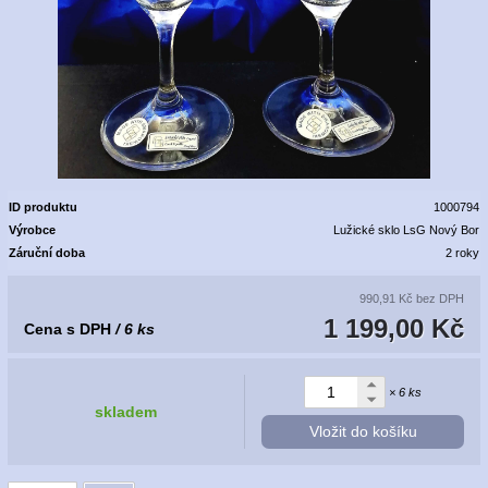
ID produktu
1000794
Výrobce
Lužické sklo LsG Nový Bor
Záruční doba
2 roky
990,91 Kč
bez DPH
1 199,00 Kč
Cena s DPH
/ 6 ks
× 6 ks
skladem
Vložit do košíku