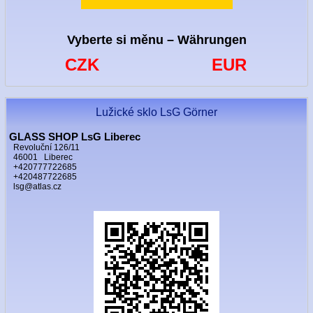
Vyberte si měnu – Währungen
CZK
EUR
Lužické sklo LsG Görner
GLASS SHOP LsG Liberec
Revoluční 126/11
46001 Liberec
+420777722685
+420487722685
lsg@atlas.cz