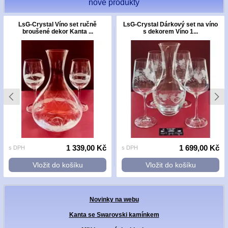
nové produkty
LsG-Crystal Víno set ručně
LsG-Crystal Dárkový set na víno
broušené dekor Kanta ...
s dekorem Víno 1...
1 339,00 Kč
1 699,00 Kč
s DPH
s DPH
Vložit do košíku
Vložit do košíku
Novinky na webu
Kanta se Swarovski kamínkem