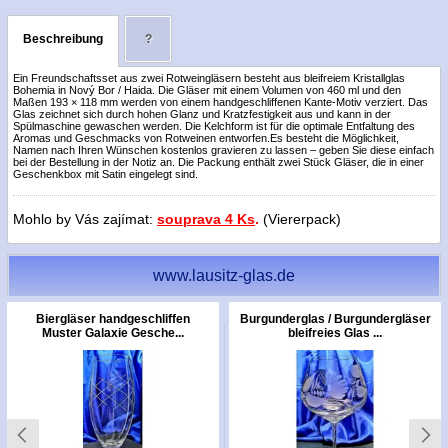
Beschreibung
?
Ein Freundschaftsset aus zwei Rotweingläsern besteht aus bleifreiem Kristallglas
Bohemia in Nový Bor / Haida. Die Gläser mit einem Volumen von 460 ml und den
Maßen 193 × 118 mm werden von einem handgeschliffenen Kante-Motiv verziert. Das
Glas zeichnet sich durch hohen Glanz und Kratzfestigkeit aus und kann in der
Spülmaschine gewaschen werden. Die Kelchform ist für die optimale Entfaltung des
Aromas und Geschmacks von Rotweinen entworfen.Es besteht die Möglichkeit,
Namen nach Ihren Wünschen kostenlos gravieren zu lassen – geben Sie diese einfach
bei der Bestellung in der Notiz an. Die Packung enthält zwei Stück Gläser, die in einer
Geschenkbox mit Satin eingelegt sind.
Mohlo by Vás zajímat:
souprava 4 Ks
.
(Viererpack)
www.lausitz-glas.de
Biergläser handgeschliffen
Burgunderglas / Burgundergläser
Muster Galaxie Gesche...
bleifreies Glas ...