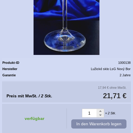
Produkt-ID
1000138
Hersteller
Lužické sklo LsG Nový Bor
Garantie
2 Jahre
17,94 €
ohne MwSt.
21,71 €
Preis mit MwSt.
/ 2 Stk.
× 2 Stk.
verfügbar
In den Warenkorb legen