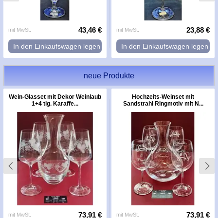
43,46 €
23,88 €
mit MwSt.
mit MwSt.
In den Einkaufswagen legen
In den Einkaufswagen legen
neue Produkte
Wein-Glasset mit Dekor Weinlaub
Hochzeits-Weinset mit
1+4 tlg. Karaffe...
Sandstrahl Ringmotiv mit N...
73,91 €
73,91 €
mit MwSt.
mit MwSt.