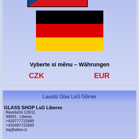
Vyberte si měnu – Währungen
CZK
EUR
Lausitz Glas LsG Gőrner
GLASS SHOP LsG Liberec
Revoluční 126/11
46001 Liberec
+420777722685
+420487722685
lsg@atlas.cz