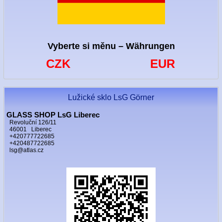
Vyberte si měnu – Währungen
CZK
EUR
Lužické sklo LsG Görner
GLASS SHOP LsG Liberec
Revoluční 126/11
46001 Liberec
+420777722685
+420487722685
lsg@atlas.cz