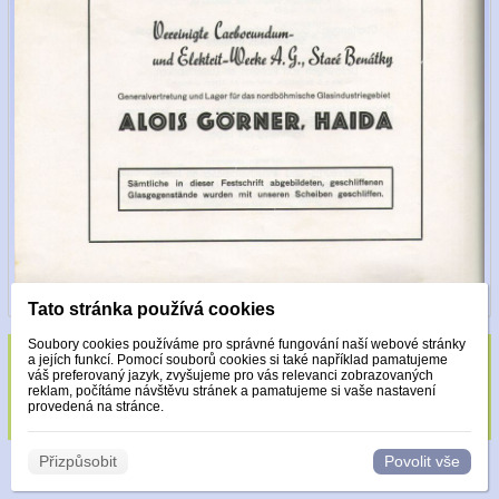
Tato stránka používá cookies
Soubory cookies používáme pro správné fungování naší webové stránky
a jejích funkcí. Pomocí souborů cookies si také například pamatujeme
Sklo zdobeno pouze krystaly Made with
váš preferovaný jazyk, zvyšujeme pro vás relevanci zobrazovaných
reklam, počítáme návštěvu stránek a pamatujeme si vaše nastavení
Swarovski.
provedená na stránce.
Přizpůsobit
Povolit vše
© 2026 WEXBO |
www.wexbo.com