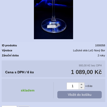
ID produktu
1000058
Výrobce
Lužické sklo LsG Nový Bor
Záruční doba
2 roky
900,00 Kč
bez DPH
1 089,00 Kč
Cena s DPH
/ 6 ks
× 6 ks
skladem
Vložit do košíku