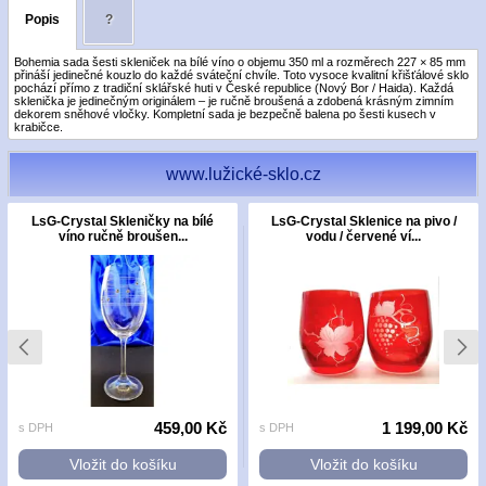
Popis
?
Bohemia sada šesti skleniček na bílé víno o objemu 350 ml a rozměrech 227 × 85 mm
přináší jedinečné kouzlo do každé sváteční chvíle. Toto vysoce kvalitní křišťálové sklo
pochází přímo z tradiční sklářské huti v České republice (Nový Bor / Haida). Každá
sklenička je jedinečným originálem – je ručně broušená a zdobená krásným zimním
dekorem sněhové vločky. Kompletní sada je bezpečně balena po šesti kusech v
krabičce.
www.lužické-sklo.cz
LsG-Crystal Skleničky na bílé
LsG-Crystal Sklenice na pivo /
víno ručně broušen...
vodu / červené ví...
459,00 Kč
1 199,00 Kč
s DPH
s DPH
Vložit do košíku
Vložit do košíku